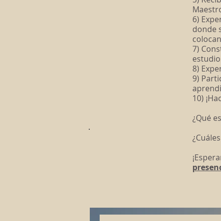
Maestro
6) Expe
donde s
colocan
7) Cons
estudio
8) Expe
9) Part
aprend
10) ¡Ha
¿Qué es
¿Cuáles
¡Espera
presenc