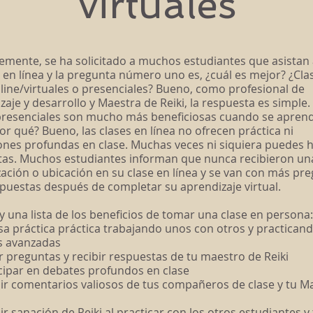
virtuales
emente, se ha solicitado a muchos estudiantes que asistan 
i en línea y la pregunta número uno es, ¿cuál es mejor? ¿Cla
nline/virtuales o presenciales? Bueno, como profesional de
zaje y desarrollo y Maestra de Reiki, la respuesta es simple.
presenciales son mucho más beneficiosas cuando se aprende
or qué? Bueno, las clases en línea no ofrecen práctica ni
ones profundas en clase. Muchas veces ni siquiera puedes 
as. Muchos estudiantes informan que nunca recibieron un
zación o ubicación en su clase en línea y se van con más pr
puestas después de completar su aprendizaje virtual.
y una lista de los beneficios de tomar una clase en persona:
osa práctica práctica trabajando unos con otros y practican
s avanzadas
r preguntas y recibir respuestas de tu maestro de Reiki
icipar en debates profundos en clase
bir comentarios valiosos de tus compañeros de clase y tu M
ir sanación de Reiki al practicar con los otros estudiantes y