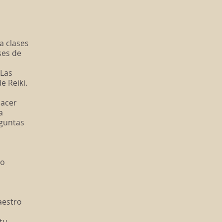
a clases
ses de
 Las
 Reiki.
hacer
a
eguntas
do
aestro
 tu