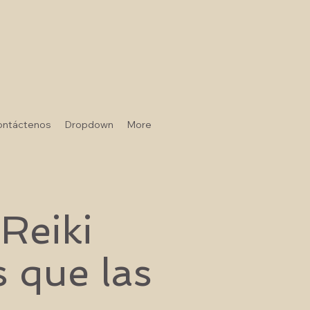
ontáctenos
Dropdown
More
 Reiki
 que las