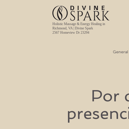
Holistic Massage & Energy Healing in
Richmond, VA | Divine Spark
2567 Homeview Dr 23294
General
Por 
presenc