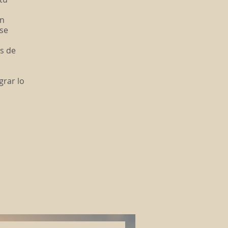
ón
 se
s de
grar lo