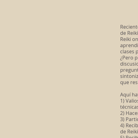
Recient
de Reik
Reiki o
aprendi
clases 
¿Pero p
discusi
pregunt
sintoni
que res
Aquí ha
1) Vali
técnica
2) Hace
3) Part
4) Reci
de Reiki
5) Recib